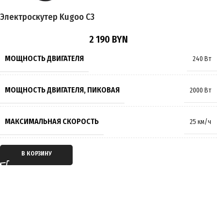
Электроскутер Kugoo C3
ПОДВЕСКА
Пружинно-масляная
2 190
BYN
ТОРМОЗА
Барабанные
,
Гидравлические
,
Дисковые
МОЩНОСТЬ ДВИГАТЕЛЯ
240 Вт
РАЗМЕР КОЛЁС
14 дюймов
МОЩНОСТЬ ДВИГАТЕЛЯ, ПИКОВАЯ
2000 Вт
МАКСИМАЛЬНАЯ НАГРУЗКА
125 кг
МАКСИМАЛЬНАЯ СКОРОСТЬ
25 км/ч
МАССА
57 кг
ТИП ДВИГАТЕЛЯ
Электрический
В КОРЗИНУ
ПРОИЗВОДИТЕЛЬ
KugooKirin
ТИП ПЕРЕДАЧИ
Мотор-колесо
СТРАНА ПРОИЗВОДИТЕЛЬ
Китай
ПРИВОД
Задний