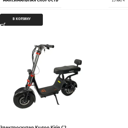
25 км/ч
МАССА
40 кг
ТИП ДВИГАТЕЛЯ
Электрический
В КОРЗИНУ
ПРОИЗВОДИТЕЛЬ
Kugoo
ТИП ПЕРЕДАЧИ
Мотор-колесо
СТРАНА ПРОИЗВОДИТЕЛЬ
Китай
ПРИВОД
Задний
ГАРАНТИЯ
12 месяцев
ЕМКОСТЬ АККУМУЛЯТОРА
28.6Ah
ПРОБЕГ НА 1 ЗАРЯДЕ
до 80 км
ВРЕМЯ ЗАРЯДКИ
9 часов
Электроскутер Kugoo Kirin C2