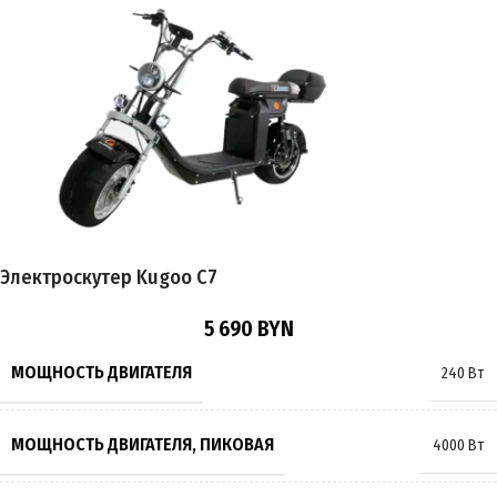
ГАРАНТИЯ
12 месяцев
ЕМКОСТЬ АККУМУЛЯТОРА
20Ah
ПРОБЕГ НА 1 ЗАРЯДЕ
до 70 км
ВРЕМЯ ЗАРЯДКИ
7 часов
Электроскутер Kugoo C7
ПОДВЕСКА
Пружинно-масляная
5 690
BYN
ТОРМОЗА
Гидравлические
,
Дисковые
МОЩНОСТЬ ДВИГАТЕЛЯ
240 Вт
РАЗМЕР КОЛЁС
12 дюймов
МОЩНОСТЬ ДВИГАТЕЛЯ, ПИКОВАЯ
4000 Вт