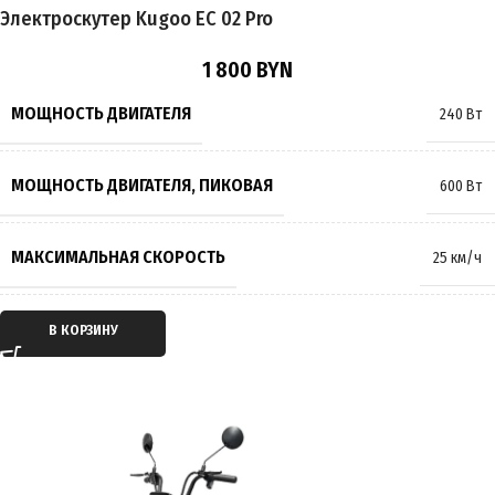
Электроскутер Kugoo EC 02 Pro
ПОДВЕСКА
Пружинно-масляная
1 800
BYN
ТОРМОЗА
Гидравлические
,
Дисковые
МОЩНОСТЬ ДВИГАТЕЛЯ
240 Вт
РАЗМЕР КОЛЁС
20 дюймов
МОЩНОСТЬ ДВИГАТЕЛЯ, ПИКОВАЯ
600 Вт
МАКСИМАЛЬНАЯ НАГРУЗКА
200 кг
МАКСИМАЛЬНАЯ СКОРОСТЬ
25 км/ч
МАССА
95 кг
ТИП ДВИГАТЕЛЯ
Электрический
В КОРЗИНУ
ПРОИЗВОДИТЕЛЬ
Kugoo
ТИП ПЕРЕДАЧИ
Мотор-колесо
СТРАНА ПРОИЗВОДИТЕЛЬ
Китай
ПРИВОД
Задний