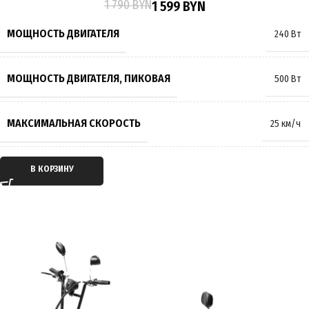
1 790
BYN
1 599
BYN
ТОРМОЗА
Барабанные
,
Гидравлические
,
Дисковые
МОЩНОСТЬ ДВИГАТЕЛЯ
240 Вт
РАЗМЕР КОЛЁС
14 дюймов
МОЩНОСТЬ ДВИГАТЕЛЯ, ПИКОВАЯ
500 Вт
МАКСИМАЛЬНАЯ НАГРУЗКА
150 кг
МАКСИМАЛЬНАЯ СКОРОСТЬ
25 км/ч
МАССА
50 кг
ТИП ДВИГАТЕЛЯ
Электрический
В КОРЗИНУ
ПРОИЗВОДИТЕЛЬ
KugooKirin
ТИП ПЕРЕДАЧИ
Мотор-колесо
СТРАНА ПРОИЗВОДИТЕЛЬ
Китай
ПРИВОД
Задний
ГАРАНТИЯ
12 месяцев
ЕМКОСТЬ АККУМУЛЯТОРА
11Ah