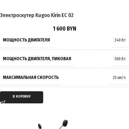
Электроскутер Kugoo Kirin EC 02
ПОДВЕСКА
Амортизирующая
,
Пружинно-масляная
1 600
BYN
ТОРМОЗА
Барабанные
МОЩНОСТЬ ДВИГАТЕЛЯ
240 Вт
РАЗМЕР КОЛЁС
12 дюймов
МОЩНОСТЬ ДВИГАТЕЛЯ, ПИКОВАЯ
500 Вт
МАКСИМАЛЬНАЯ НАГРУЗКА
150 кг
МАКСИМАЛЬНАЯ СКОРОСТЬ
25 км/ч
МАССА
35 кг
ТИП ДВИГАТЕЛЯ
Электрический
В КОРЗИНУ
ПРОИЗВОДИТЕЛЬ
KugooKirin
ТИП ПЕРЕДАЧИ
Мотор-колесо