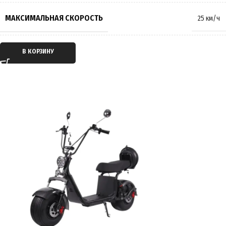
МАКСИМАЛЬНАЯ НАГРУЗКА
150 кг
МАКСИМАЛЬНАЯ СКОРОСТЬ
25 км/ч
МАССА
40 кг
ТИП ДВИГАТЕЛЯ
Электрический
В КОРЗИНУ
ПРОИЗВОДИТЕЛЬ
KugooKirin
ТИП ПЕРЕДАЧИ
Мотор-колесо
СТРАНА ПРОИЗВОДИТЕЛЬ
Китай
ПРИВОД
Задний
ГАРАНТИЯ
12 месяцев
ЕМКОСТЬ АККУМУЛЯТОРА
20Ah
ПРОБЕГ НА 1 ЗАРЯДЕ
до 45 км
ВРЕМЯ ЗАРЯДКИ
8 часов