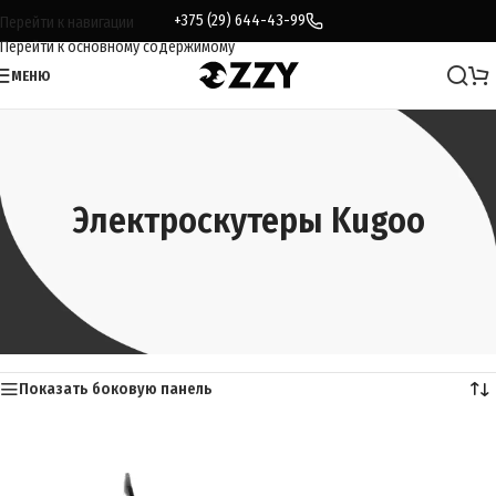
+375 (29) 644-43-99
Перейти к навигации
Перейти к основному содержимому
МЕНЮ
Электроскутеры Kugoo
Главная
/
Каталог
/
Электроскутеры
/
Kugoo
Показаны все (13)
Показать боковую панель