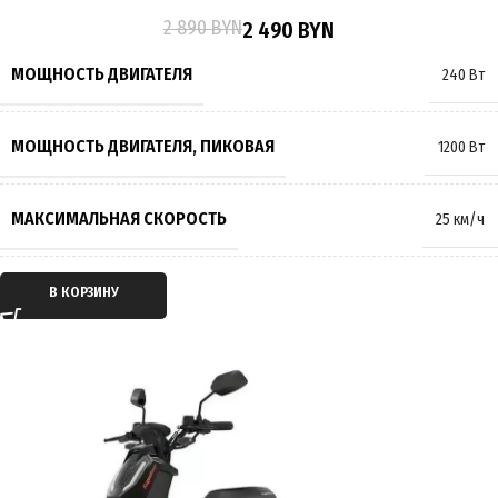
2 890
BYN
2 490
BYN
ТОРМОЗА
Дисковые
МОЩНОСТЬ ДВИГАТЕЛЯ
240 Вт
РАЗМЕР КОЛЁС
10 дюймов
МОЩНОСТЬ ДВИГАТЕЛЯ, ПИКОВАЯ
1200 Вт
МАКСИМАЛЬНАЯ НАГРУЗКА
150 кг
МАКСИМАЛЬНАЯ СКОРОСТЬ
25 км/ч
МАССА
90 кг
ТИП ДВИГАТЕЛЯ
Электрический
В КОРЗИНУ
ПРОИЗВОДИТЕЛЬ
Kugoo
ТИП ПЕРЕДАЧИ
Мотор-колесо
СТРАНА ПРОИЗВОДИТЕЛЬ
Китай
ПРИВОД
Задний
ГАРАНТИЯ
12 месяцев