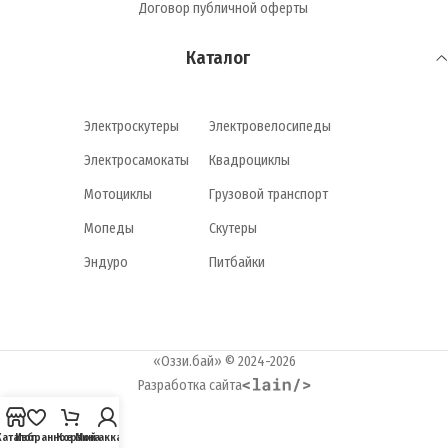
Договор публичной оферты
Каталог
Электроскутеры
Электровелосипеды
Электросамокаты
Квадроциклы
Мотоциклы
Грузовой транспорт
Мопеды
Скутеры
Эндуро
Питбайки
«Оззи.бай» © 2024-2026
Разработка сайта
Каталог
Избранное
Корзина
Мой аккаунт