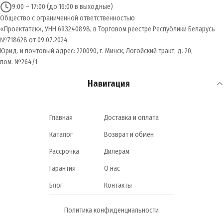
9:00 – 17:00 (до 16:00 в выходные)
Общество с ограниченной ответственностью
ТОРМОЗА
Дисковые
«Проектатек», УНН 693240898, в Торговом реестре Республики Беларусь
№718628 от 09.07.2024
Юрид. и почтовый адрес: 220090, г. Минск, Логойский тракт, д. 20,
РАЗМЕР КОЛЁС
11 дюймов
пом. №264/1
Навигация
МАКСИМАЛЬНАЯ НАГРУЗКА
160 кг
МАССА
33 кг
Главная
Доставка и оплата
Каталог
Возврат и обмен
ПРОИЗВОДИТЕЛЬ
Kugoo
Рассрочка
Дилерам
Гарантия
О нас
СТРАНА ПРОИЗВОДИТЕЛЬ
Китай
Блог
Контакты
Политика конфиденциальности
ГАРАНТИЯ
12 месяцев