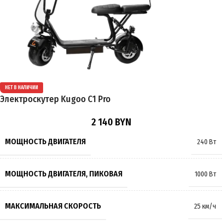
ПРОБЕГ НА 1 ЗАРЯДЕ
до 35 км
ВРЕМЯ ЗАРЯДКИ
6 часов
НЕТ В НАЛИЧИИ
ПОДВЕСКА
Пружинно-масляная
Электроскутер Kugoo C1 Pro
2 140
BYN
ТОРМОЗА
Дисковые
МОЩНОСТЬ ДВИГАТЕЛЯ
240 Вт
РАЗМЕР КОЛЁС
13 дюймов
МОЩНОСТЬ ДВИГАТЕЛЯ, ПИКОВАЯ
1000 Вт
МАКСИМАЛЬНАЯ НАГРУЗКА
130 кг
МАКСИМАЛЬНАЯ СКОРОСТЬ
25 км/ч
МАССА
20 кг