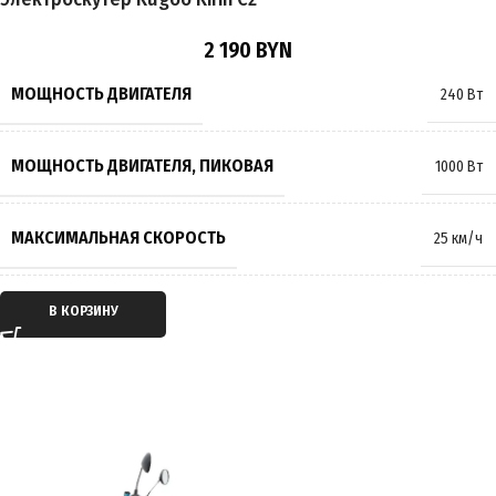
ПОДВЕСКА
Пружинно-масляная
2 190
BYN
ТОРМОЗА
Барабанные
МОЩНОСТЬ ДВИГАТЕЛЯ
240 Вт
РАЗМЕР КОЛЁС
14 дюймов
МОЩНОСТЬ ДВИГАТЕЛЯ, ПИКОВАЯ
1000 Вт
МАКСИМАЛЬНАЯ НАГРУЗКА
150 кг
МАКСИМАЛЬНАЯ СКОРОСТЬ
25 км/ч
МАССА
51 кг
ТИП ДВИГАТЕЛЯ
Электрический
В КОРЗИНУ
ПРОИЗВОДИТЕЛЬ
Kugoo
ТИП ПЕРЕДАЧИ
Мотор-колесо
СТРАНА ПРОИЗВОДИТЕЛЬ
Китай
ПРИВОД
Задний