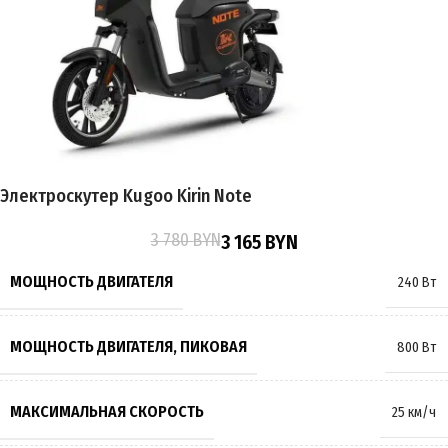
ЕМКОСТЬ АККУМУЛЯТОРА
18Ah
ПРОБЕГ НА 1 ЗАРЯДЕ
до 60 км
ВРЕМЯ ЗАРЯДКИ
7 часов
Электроскутер Kugoo Kirin Note
ПОДВЕСКА
Пружинно-масляная
3 780
BYN
3 165
BYN
ТОРМОЗА
Гидравлические
,
Дисковые
МОЩНОСТЬ ДВИГАТЕЛЯ
240 Вт
РАЗМЕР КОЛЁС
12 дюймов
МОЩНОСТЬ ДВИГАТЕЛЯ, ПИКОВАЯ
800 Вт
МАКСИМАЛЬНАЯ НАГРУЗКА
200 кг
МАКСИМАЛЬНАЯ СКОРОСТЬ
25 км/ч