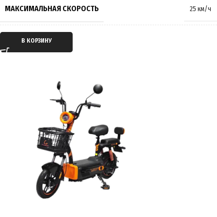
МАКСИМАЛЬНАЯ НАГРУЗКА
200 кг
МАКСИМАЛЬНАЯ СКОРОСТЬ
25 км/ч
МАССА
61 кг
ТИП ДВИГАТЕЛЯ
Электрический
В КОРЗИНУ
ПРОИЗВОДИТЕЛЬ
Kugoo
ТИП ПЕРЕДАЧИ
Мотор-колесо
СТРАНА ПРОИЗВОДИТЕЛЬ
Китай
ПРИВОД
Задний
ГАРАНТИЯ
12 месяцев
ЕМКОСТЬ АККУМУЛЯТОРА
50Ah
ПРОБЕГ НА 1 ЗАРЯДЕ
до 70 км
ВРЕМЯ ЗАРЯДКИ
16 часов