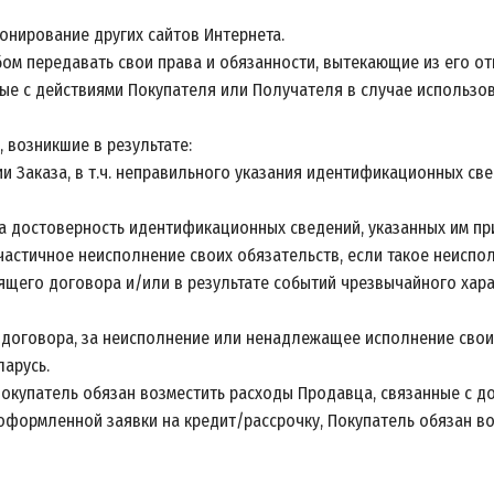
ионирование других сайтов Интернета.
бом передавать свои права и обязанности, вытекающие из его о
нные с действиями Покупателя или Получателя в случае использо
, возникшие в результате:
 Заказа, в т.ч. неправильного указания идентификационных све
за достоверность идентификационных сведений, указанных им пр
частичное неисполнение своих обязательств, если такое неиспо
ящего договора и/или в результате событий чрезвычайного хара
го договора, за неисполнение или ненадлежащее исполнение свои
арусь.
Покупатель обязан возместить расходы Продавца, связанные с до
оформленной заявки на кредит/рассрочку, Покупатель обязан во