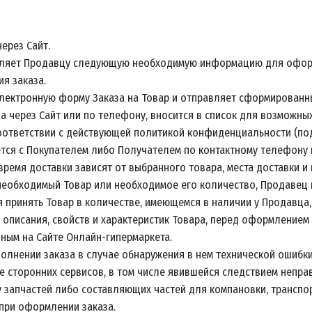
ерез Сайт.
тавляет Продавцу следующую необходимую информацию для оформ
я заказа.
 электронную форму Заказа на Товар и отправляет сформированн
аза через Сайт или по телефону, вносится в список для возможн
соответствии с действующей политикой конфиденциальности (п
тся с Покупателем либо Получателем по контактному телефону и
время доставки зависят от выбранного товара, места доставки и
т необходимый Товар или необходимое его количество, Продавец
 принять Товар в количестве, имеющемся в наличии у Продавца, 
я описания, свойств и характеристик Товара, перед оформлением
ным на Сайте Онлайн-гипермаркета.
полнении заказа в случае обнаружения в нем технической ошибк
сторонних сервисов, в том числе явившейся следствием неправ
ку запчастей либо составляющих частей для компановки, транспо
 при оформлении заказа.