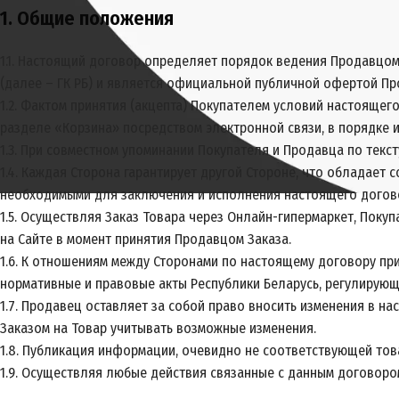
1. Общие положения
1.1. Настоящий договор определяет порядок ведения Продавцом 
(далее – ГК РБ) и является официальной публичной офертой Пр
1.2. Фактом принятия (акцепта) Покупателем условий настоящег
разделе «Корзина» посредством электронной связи, в порядке и
1.3. При совместном упоминании Покупателя и Продавца по текс
1.4. Каждая Сторона гарантирует другой Стороне, что обладае
необходимыми для заключения и исполнения настоящего догов
1.5. Осуществляя Заказ Товара через Онлайн-гипермаркет, Поку
на Сайте в момент принятия Продавцом Заказа.
1.6. К отношениям между Сторонами по настоящему договору пр
нормативные и правовые акты Республики Беларусь, регулирую
1.7. Продавец оставляет за собой право вносить изменения в н
Заказом на Товар учитывать возможные изменения.
1.8. Публикация информации, очевидно не соответствующей това
1.9. Осуществляя любые действия связанные с данным договоро