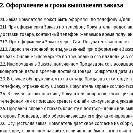
2. Оформление и сроки выполнения заказа
2.1. Заказ Покупателя может быть оформлен по телефону и/или ч
2.1.1. При оформлении Заказа по телефону Покупатель предос
доставки товара, контактный телефон, желаемое время получени
2.1.2. При оформлении Заказа через Сайт Покупатель заполняет
2.1.3. Адрес электронной почты, указанный при оформлении Зак
из базы Онлайн-гипермаркета по требованию его владельца в 
2.2. Информация в Заказе, полученном Продавцом, согласовывае
конкретной даты и времени доставки Товара. Конкретная дата и 
2.3. В случае обнаружения, что на складе Продавца отсутствуе
телефону, отраженному в Заказе. Покупатель вправе согласиться
2.4. В случае возникновения у Покупателя вопросов, касающихс
телефонам или с помощью средств онлайн-консультации, указан
2.5. Продавец вправе отказать клиенту в подтверждении или вы
стороне Продавца, либо обеспечивающих его функционирование 
2.6. Осуществляя заказ, Покупатель дает свое согласие на сбор
виде, представленном на сайте, если иное не было согласовано