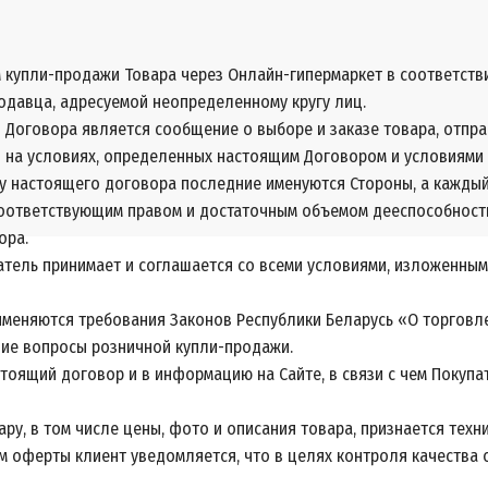
купли-продажи Товара через Онлайн-гипермаркет в соответствии
одавца, адресуемой неопределенному кругу лиц.
о Договора является сообщение о выборе и заказе товара, отпр
 на условиях, определенных настоящим Договором и условиями (п
ту настоящего договора последние именуются Стороны, а каждый
т соответствующим правом и достаточным объемом дееспособност
ора.
патель принимает и соглашается со всеми условиями, изложенны
именяются требования Законов Республики Беларусь «О торговле
щие вопросы розничной купли-продажи.
астоящий договор и в информацию на Сайте, в связи с чем Покуп
ру, в том числе цены, фото и описания товара, признается техн
м оферты клиент уведомляется, что в целях контроля качества 