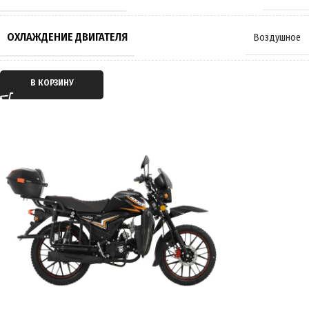
ОХЛАЖДЕНИЕ ДВИГАТЕЛЯ
Воздушное
ТИП ДВИГАТЕЛЯ
Бензиновый
В КОРЗИНУ
ТАКТНОСТЬ ДВИГАТЕЛЯ
Четырёхтактный
ТРАНСМИССИЯ
Механическая КПП
ТИП ПЕРЕДАЧИ
Цепной привод
ПРИВОД
Задний
СИСТЕМА ПОДАЧИ ТОПЛИВА
Карбюратор