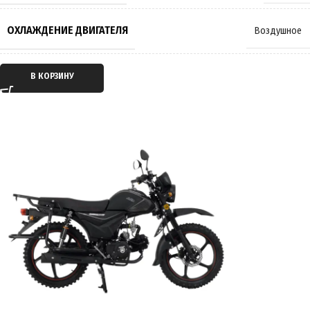
ТОРМОЗА
Гидравлические
,
Дисковые
ОХЛАЖДЕНИЕ ДВИГАТЕЛЯ
Воздушное
РАЗМЕР КОЛЁС
18 дюймов
ТИП ДВИГАТЕЛЯ
Бензиновый
В КОРЗИНУ
МАКСИМАЛЬНАЯ НАГРУЗКА
150 кг
ТАКТНОСТЬ ДВИГАТЕЛЯ
Четырёхтактный
МАССА
81 кг
ТРАНСМИССИЯ
Механическая КПП
ПРОИЗВОДИТЕЛЬ
ROCKOT
ТИП ПЕРЕДАЧИ
Цепной привод
СТРАНА ПРОИЗВОДИТЕЛЬ
Китай
ПРИВОД
Задний
ГАРАНТИЯ
6 месяцев / 1000 км пробега
СИСТЕМА ПОДАЧИ ТОПЛИВА
Карбюратор