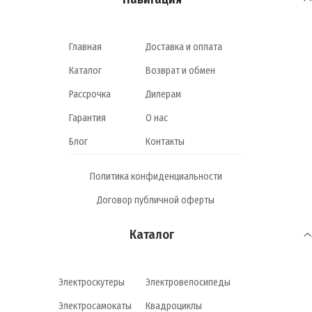
ТОРМОЗА
Барабанные
,
Дисковые
Главная
Доставка и оплата
Каталог
Возврат и обмен
РАЗМЕР КОЛЁС
17 дюймов
Рассрочка
Дилерам
Гарантия
О нас
МАКСИМАЛЬНАЯ НАГРУЗКА
150 кг
Блог
Контакты
МАССА
Политика конфиденциальности
92 кг
Договор публичной оферты
ПРОИЗВОДИТЕЛЬ
MINSK
Каталог
СТРАНА ПРОИЗВОДИТЕЛЬ
Беларусь
Электроскутеры
Электровелосипеды
Электросамокаты
Квадроциклы