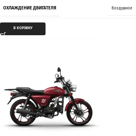
ТОРМОЗА
Барабанные
,
Дисковые
ОХЛАЖДЕНИЕ ДВИГАТЕЛЯ
Воздушное
РАЗМЕР КОЛЁС
17 дюймов
ТИП ДВИГАТЕЛЯ
Бензиновый
В КОРЗИНУ
МАКСИМАЛЬНАЯ НАГРУЗКА
150 кг
ТАКТНОСТЬ ДВИГАТЕЛЯ
Четырёхтактный
МАССА
82 кг
ТРАНСМИССИЯ
Механическая КПП
ПРОИЗВОДИТЕЛЬ
ROCKOT
ТИП ПЕРЕДАЧИ
Цепной привод
СТРАНА ПРОИЗВОДИТЕЛЬ
Китай
ПРИВОД
Задний
ГАРАНТИЯ
6 месяцев / 1000 км пробега
СИСТЕМА ПОДАЧИ ТОПЛИВА
Карбюратор