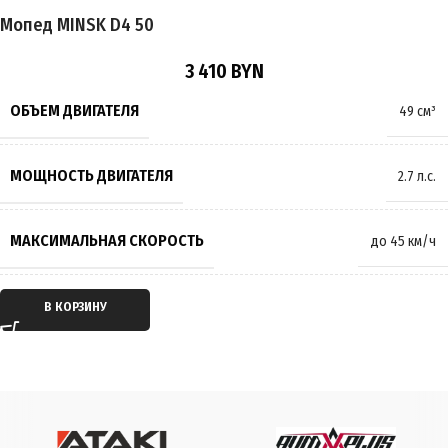
Мопед MINSK D4 50
ОБЪЕМ ТОПЛИВНОГО БАКА
10 л
3 410
BYN
ВЫСОТА ПО СЕДЛУ
780 мм
ОБЪЕМ ДВИГАТЕЛЯ
49 см³
ПОДВЕСКА
Амортизирующая
,
Пружинно-масляная
МОЩНОСТЬ ДВИГАТЕЛЯ
2.7 л.с.
ТОРМОЗА
Барабанные
,
Дисковые
МАКСИМАЛЬНАЯ СКОРОСТЬ
до 45 км/ч
РАЗМЕР КОЛЁС
17 дюймов
ОХЛАЖДЕНИЕ ДВИГАТЕЛЯ
Воздушное
В КОРЗИНУ
МАКСИМАЛЬНАЯ НАГРУЗКА
150 кг
ТИП ДВИГАТЕЛЯ
Бензиновый
МАССА
100 кг
ТАКТНОСТЬ ДВИГАТЕЛЯ
Четырёхтактный