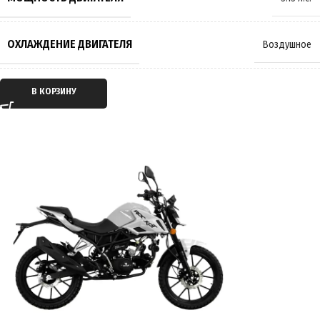
ТОРМОЗА
Барабанные
,
Дисковые
ОХЛАЖДЕНИЕ ДВИГАТЕЛЯ
Воздушное
РАЗМЕР КОЛЁС
17 дюймов
ТИП ДВИГАТЕЛЯ
Бензиновый
В КОРЗИНУ
МАКСИМАЛЬНАЯ НАГРУЗКА
150 кг
ТАКТНОСТЬ ДВИГАТЕЛЯ
Четырёхтактный
МАССА
80 кг
ТРАНСМИССИЯ
Механическая КПП
ПРОИЗВОДИТЕЛЬ
MotoLand
ТИП ПЕРЕДАЧИ
Цепной привод
СТРАНА ПРОИЗВОДИТЕЛЬ
Китай
ПРИВОД
Задний
ГАРАНТИЯ
12 месяцев