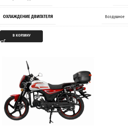
ТОРМОЗА
Барабанные
ОХЛАЖДЕНИЕ ДВИГАТЕЛЯ
Воздушное
РАЗМЕР КОЛЁС
17 дюймов
ТИП ДВИГАТЕЛЯ
Бензиновый
В КОРЗИНУ
МАКСИМАЛЬНАЯ НАГРУЗКА
150 кг
ТАКТНОСТЬ ДВИГАТЕЛЯ
Четырёхтактный
МАССА
82 кг
ТРАНСМИССИЯ
Механическая КПП
ПРОИЗВОДИТЕЛЬ
ROCKOT
ТИП ПЕРЕДАЧИ
Цепной привод
СТРАНА ПРОИЗВОДИТЕЛЬ
Китай
ПРИВОД
Задний
ГАРАНТИЯ
6 месяцев / 1000 км пробега
СИСТЕМА ПОДАЧИ ТОПЛИВА