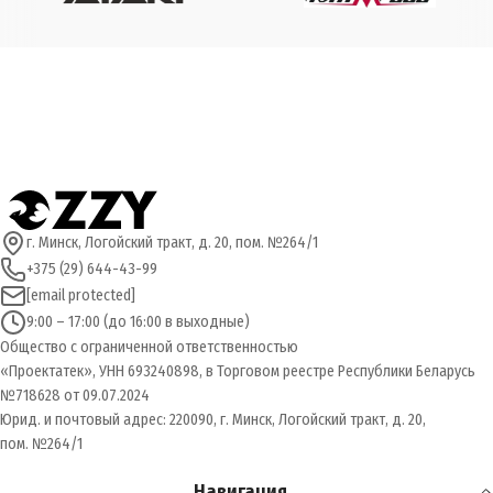
ПРОИЗВОДИТЕЛЬ
ROCKOT
ТРАНСМИССИЯ
Механическая КПП
СТРАНА ПРОИЗВОДИТЕЛЬ
Китай
ТИП ПЕРЕДАЧИ
Цепной привод
ГАРАНТИЯ
6 месяцев / 1000 км пробега
ПРИВОД
Задний
г. Минск, Логойский тракт, д. 20, пом. №264/1
+375 (29) 644-43-99
СИСТЕМА ПОДАЧИ ТОПЛИВА
Карбюратор
[email protected]
9:00 – 17:00 (до 16:00 в выходные)
ОБЪЕМ ТОПЛИВНОГО БАКА
8 л
Общество с ограниченной ответственностью
«Проектатек», УНН 693240898, в Торговом реестре Республики Беларусь
№718628 от 09.07.2024
ВЫСОТА ПО СЕДЛУ
760 мм
Юрид. и почтовый адрес: 220090, г. Минск, Логойский тракт, д. 20,
пом. №264/1
ПОДВЕСКА
Амортизирующая
,
Пружинно-масляная
Навигация