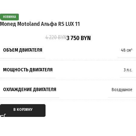
Карбюратор
НОВИНКА
ОБЪЕМ ТОПЛИВНОГО БАКА
6 л
Мопед Motoland Альфа RS LUX 11
4 220
BYN
3 750
BYN
ВЫСОТА ПО СЕДЛУ
840 мм
ОБЪЕМ ДВИГАТЕЛЯ
48 см³
ПОДВЕСКА
Амортизирующая
,
Пружинно-масляная
МОЩНОСТЬ ДВИГАТЕЛЯ
3 л.с.
ТОРМОЗА
Барабанные
,
Дисковые
ОХЛАЖДЕНИЕ ДВИГАТЕЛЯ
Воздушное
РАЗМЕР КОЛЁС
18 дюймов
ТИП ДВИГАТЕЛЯ
Бензиновый
В КОРЗИНУ
МАКСИМАЛЬНАЯ НАГРУЗКА
150 кг
ТАКТНОСТЬ ДВИГАТЕЛЯ
Четырёхтактный