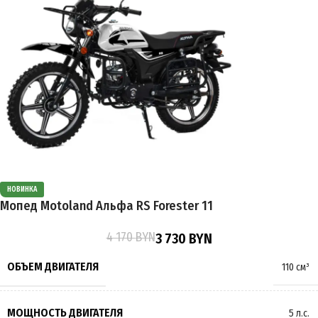
МАССА
88 кг
ТРАНСМИССИЯ
Механическая КПП
ПРОИЗВОДИТЕЛЬ
ROCKOT
ТИП ПЕРЕДАЧИ
Цепной привод
СТРАНА ПРОИЗВОДИТЕЛЬ
Китай
ПРИВОД
Задний
ГАРАНТИЯ
6 месяцев / 1000 км пробега
СИСТЕМА ПОДАЧИ ТОПЛИВА
Карбюратор
НОВИНКА
ОБЪЕМ ТОПЛИВНОГО БАКА
10 л
Мопед Motoland Альфа RS Forester 11
4 170
BYN
3 730
BYN
ВЫСОТА ПО СЕДЛУ
780 мм
ОБЪЕМ ДВИГАТЕЛЯ
110 см³
ПОДВЕСКА
Амортизирующая
,
Пружинно-масляная
МОЩНОСТЬ ДВИГАТЕЛЯ
5 л.с.