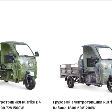
тротрицикл Rutrike D4
Грузовой электротрицикл Rutr
800 72V1500W
Кабина 1800 60V1200W