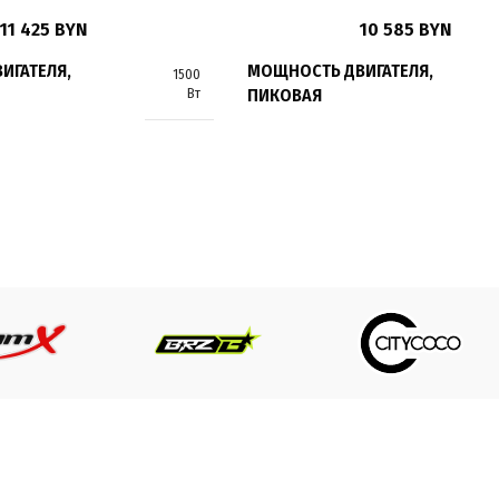
11 425
BYN
10 585
BYN
ИГАТЕЛЯ,
МОЩНОСТЬ ДВИГАТЕЛЯ,
1500
ПИКОВАЯ
Вт
Я СКОРОСТЬ
МАКСИМАЛЬНАЯ СКОРОСТЬ
до 25 км/ч
Я
ТИП ДВИГАТЕЛЯ
Электрический
Элек
И
ТИП ПЕРЕДАЧИ
Дифференциал
Дифф
ПРИВОД
Задний
ПОДВЕСКА
Амортизирующая
Аморт