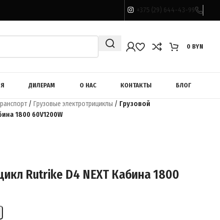
+375 (29) 644-43-99
0
BYN
ИЯ
ДИЛЕРАМ
О НАС
КОНТАКТЫ
БЛОГ
транспорт
/
Грузовые электротрициклы
/
Грузовой
абина 1800 60V1200W
цикл Rutrike D4 NEXT Кабина 1800