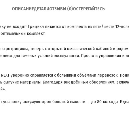
ОПИСАНИЕ
ДЕТАЛИ
ОТЗЫВЫ (0)
ОСТЕРЕГАЙТЕСЬ
ку не входят! Трицикл питается от комплекта из пяти/шести 12-во
 оптимальный комплект.
ектротрицикла, теперь с открытой металлической кабиной и рядом
ением для тяжёлых условий эксплуатации. Простота управления и 
 NEXT уверенно справляется с большими объёмами перевозок. Пони
ать сыпучие материалы. Благодаря внедрённым обновлениям, вклю
й».
ет установку аккумуляторов большой ёмкости — до 80 км хода. Иде