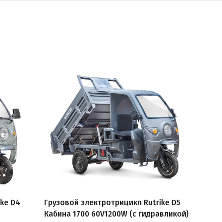
ike D4
Грузовой электротрицикл Rutrike D5
Груз
Кабина 1700 60V1200W (с гидравликой)
Каб