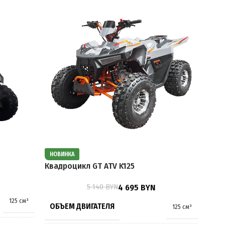
НОВИНКА
Квад
Квадроцикл GT ATV K125
5 140
BYN
4 695
BYN
ОБ
125 см³
ОБЪЕМ ДВИГАТЕЛЯ
125 см³