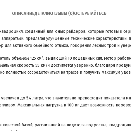
ОПИСАНИЕ
ДЕТАЛИ
ОТЗЫВЫ (0)
ОСТЕРЕГАЙТЕСЬ
вадроцикл, созданный для юных райдеров, которые готовы к се
аппаратами, предлагая улучшенные технические характеристики, 
р для активного семейного отдыха, покорения лесных троп и уве
гатель объемом 125 см³, выдающий 10 лошадиных сил. Мотор работ
имальная скорость 55 км/ч достигается уверенно, благодаря проду
 полностью сосредоточиться на трассе и получить максимум удово
увеличен до 5.4 литра, что значительно превосходит показатели м
опливом. Максимальная нагрузка в 100 кг дает возможность перево
 и колесной базой, рассчитанной на водителя-подростка, квадроцик