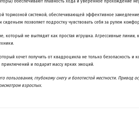
заторы) обеспечивают плавность хода и уверенное прохождение не
 тормозной системой, обеспечивающей эффективное замедление. 
 сиденьем позволяет подростку чувствовать себя за рулем комфор
не, который не выглядит как простая игрушка. Агрессивные линии,
ехники.
торый хочет получить от квадроцикла не только безопасность и к
 приключений и подарит массу ярких эмоций.
о пользования, глубокому снегу и болотистой местности. Привод ос
рисмотром взрослых.