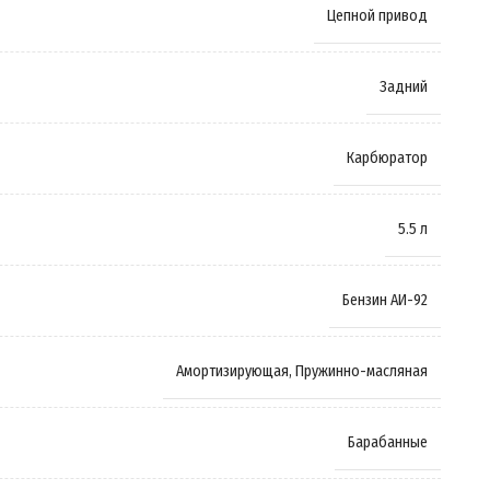
Цепной привод
Задний
Карбюратор
5.5 л
Бензин АИ-92
Амортизирующая
,
Пружинно-масляная
Барабанные