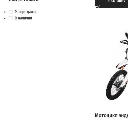
ТИП ДВИГАТЕЛ
В КОРЗИНУ
МАКСИМАЛЬНА
Распродажа
В наличии
ТАКТНОСТЬ ДВ
МАССА
ТРАНСМИССИЯ
ПРОИЗВОДИТЕ
ТИП ПЕРЕДАЧИ
СТРАНА ПРОИ
ПРИВОД
ГАРАНТИЯ
СИСТЕМА ПОД
ОБЪЕМ ТОПЛИ
Мотоцикл энд