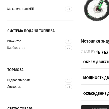
ПРИВОД
Механическая КПП
33
СИСТЕМА ПОД
СИСТЕМА ПОДАЧИ ТОПЛИВА
ОБЪЕМ ТОПЛИ
Мотоцикл энду
Инжектор
4
Карбюратор
29
7 438
BYN
6 76
ВЫСОТА ПО СЕ
ОБЪЕМ ДВИГАТ
ТОРМОЗА
ПОДВЕСКА
МОЩНОСТЬ ДВ
Гидравлические
30
ТОРМОЗА
Дисковые
33
ОХЛАЖДЕНИЕ Д
РАЗМЕР КОЛЁС
СТАТУС ТОВАРА