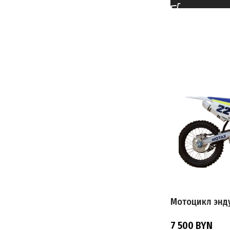
МАКСИМАЛЬНА
ТАКТНОСТЬ ДВ
МАССА
ТРАНСМИССИЯ
ПРОИЗВОДИТЕ
ТИП ПЕРЕДАЧИ
СТРАНА ПРОИ
ПРИВОД
ГАРАНТИЯ
СИСТЕМА ПОД
ОБЪЕМ ТОПЛИ
Мотоцикл энд
7 500
BYN
ТОПЛИВО