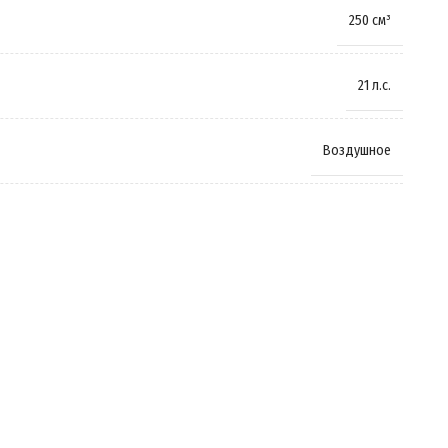
250 см³
21 л.с.
Воздушное
Бензиновый
Четырёхтактный
Механическая КПП
Цепной привод