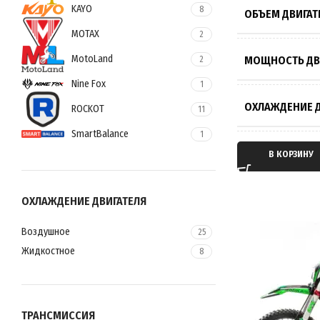
KAYO
8
ОБЪЕМ ДВИГАТ
MOTAX
2
MotoLand
МОЩНОСТЬ ДВ
2
Nine Fox
1
ОХЛАЖДЕНИЕ Д
ROCKOT
11
SmartBalance
1
ТИП ДВИГАТЕЛ
В КОРЗИНУ
ТАКТНОСТЬ ДВ
ОХЛАЖДЕНИЕ ДВИГАТЕЛЯ
Воздушное
25
ТРАНСМИССИЯ
Жидкостное
8
ТИП ПЕРЕДАЧИ
ТРАНСМИССИЯ