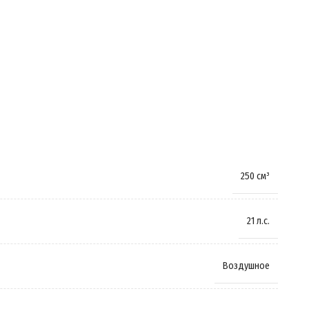
Задний
Карбюратор
6 л
960 мм
250 см³
Амортизирующая
,
Пружинно-масляная
21 л.с.
Гидравлические
,
Дисковые
Воздушное
18 дюймов
,
21 дюйм