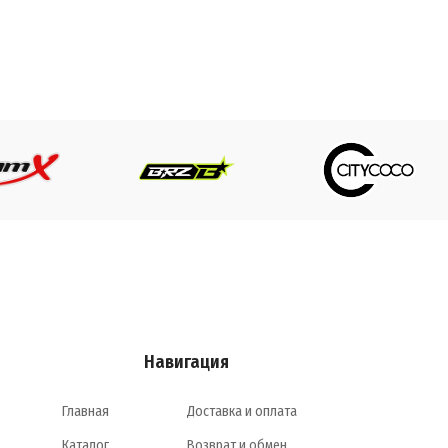
ПИКОВАЯ
Вт
МАКСИМАЛЬНАЯ СКОРОСТЬ
Я СКОРОСТЬ
25 км/ч
ТИП ДВИГАТЕЛЯ
Элек
Я
Электрический
ТИП ПЕРЕДАЧИ
Дифф
И
Дифференциал
ПРИВОД
Задний
ЕМКОСТЬ АККУМУЛЯТОРА
УМУЛЯТОРА
25Ah
Навигация
ПРОБЕГ НА 1 ЗАРЯДЕ
АРЯДЕ
до 40 км
Главная
Доставка и оплата
Каталог
Возврат и обмен