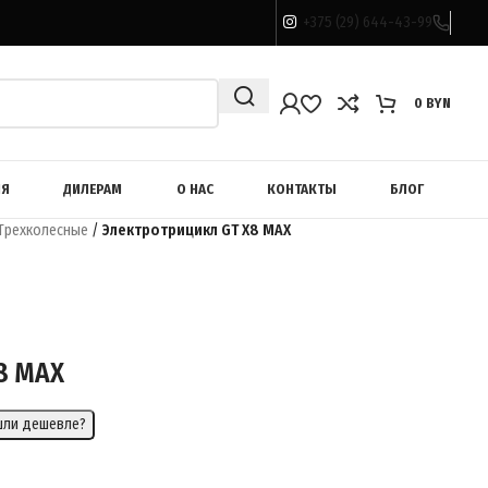
+375 (29) 644-43-99
0
BYN
ИЯ
ДИЛЕРАМ
О НАС
КОНТАКТЫ
БЛОГ
Трехколесные
/
Электротрицикл GT X8 MAX
8 MAX
шли дешевле?