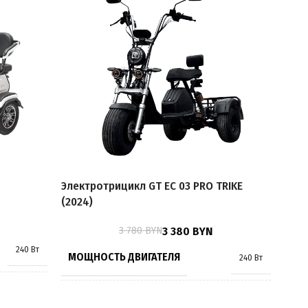
Электротрицикл GT EC 03 PRO TRIKE
Элек
(2024)
3 780
BYN
3 380
BYN
МО
240 Вт
МОЩНОСТЬ ДВИГАТЕЛЯ
240 Вт
МО
1000
МОЩНОСТЬ ДВИГАТЕЛЯ,
1500
Вт