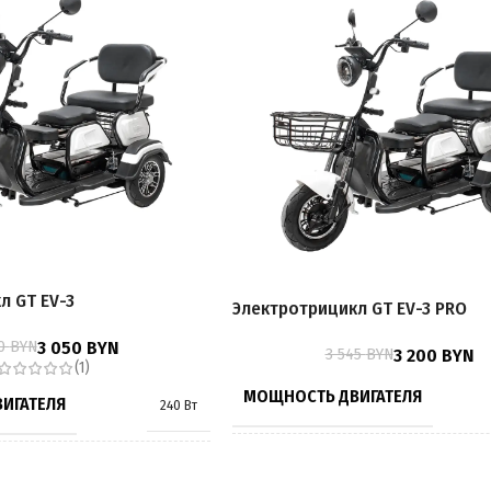
л GT EV-3
Электротрицикл GT EV-3 PRO
80
BYN
3 050
BYN
3 545
BYN
3 200
BYN
(1)
МОЩНОСТЬ ДВИГАТЕЛЯ
ИГАТЕЛЯ
240 Вт
МОЩНОСТЬ ДВИГАТЕЛЯ,
ИГАТЕЛЯ,
1000