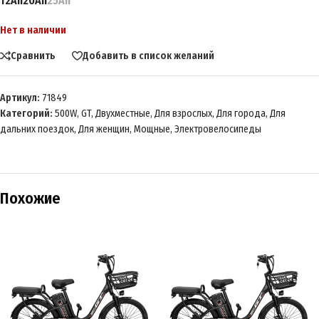
12Ah
20Ah
25Ah
Нет в наличии
Сравнить
Добавить в список желаний
Артикул:
71849
Категорий:
500W
,
GT
,
Двухместные
,
Для взрослых
,
Для города
,
Для
дальних поездок
,
Для женщин
,
Мощные
,
Электровелосипеды
Похожие