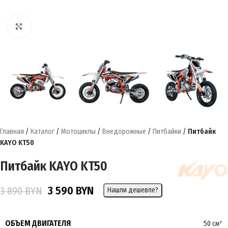
Нажмите, чтобы увеличить
Главная
/
Каталог
/
Мотоциклы
/
Внедорожные
/
Питбайки
/
Питбайк
KAYO KT50
Питбайк KAYO KT50
3 590
BYN
3 890
BYN
Нашли дешевле?
ОБЪЕМ ДВИГАТЕЛЯ
50 см³