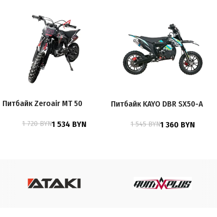
Питбайк Zeroair MT 50
Питбайк KAYO DBR SX50-A
1 720
BYN
1 534
BYN
1 545
BYN
1 360
BYN