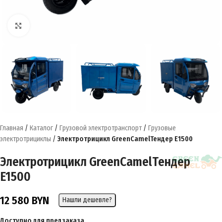
Нажмите, чтобы увеличить
Главная
/
Каталог
/
Грузовой электротранспорт
/
Грузовые
электротрициклы
/
Электротрицикл GreenCamelТендер E1500
Электротрицикл GreenCamelТендер
E1500
12 580
BYN
Нашли дешевле?
Доступно для предзаказа