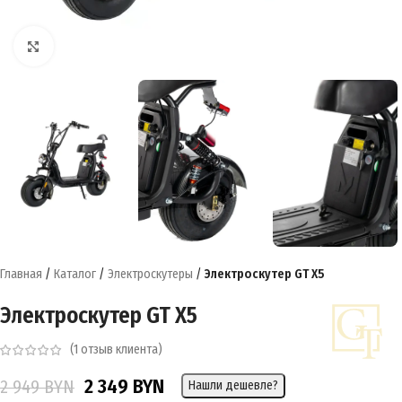
Нажмите, чтобы увеличить
Главная
/
Каталог
/
Электроскутеры
/
Электроскутер GT X5
Электроскутер GT X5
(
1
отзыв клиента)
2 349
BYN
2 949
BYN
Нашли дешевле?