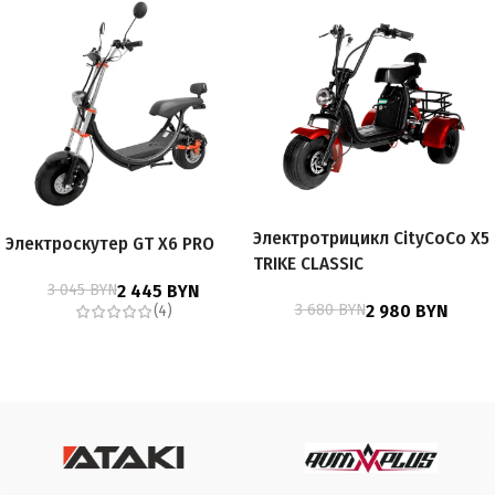
Электротрицикл CityCoCo X5
Электроскутер GT X6 PRO
TRIKE CLASSIC
3 045
BYN
2 445
BYN
3 680
BYN
2 980
BYN
(4)