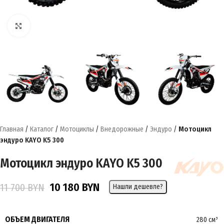
Нажмите, чтобы увеличить
Главная
/
Каталог
/
Мотоциклы
/
Внедорожные
/
Эндуро
/
Мотоцикл
эндуро KAYO K5 300
Мотоцикл эндуро KAYO K5 300
10 180
BYN
11 700
BYN
Нашли дешевле?
ОБЪЕМ ДВИГАТЕЛЯ
280 см³