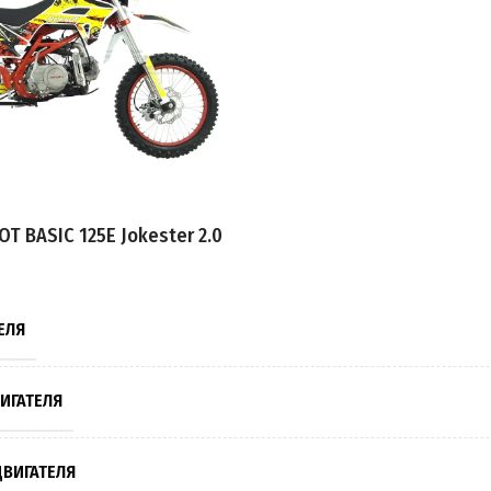
ЗВОДИТЕЛЬ
АЧИ ТОПЛИВА
ВНОГО БАКА
T BASIC 125E Jokester 2.0
ДЛУ
ЕЛЯ
ИГАТЕЛЯ
ВИГАТЕЛЯ