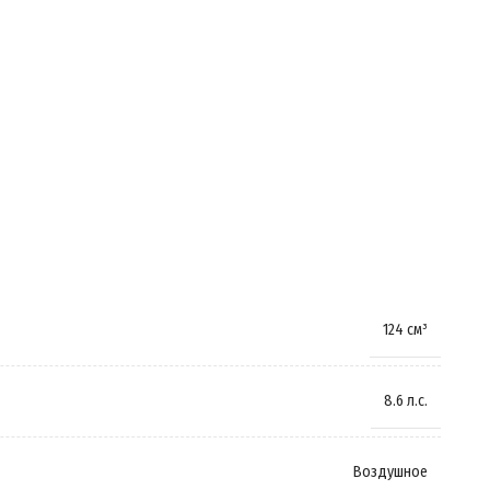
Цепной привод
Китай
Задний
30 дней
Карбюратор
7.5 л
820 мм
124 см³
Амортизирующая
,
Пружинно-масляная
8.6 л.с.
Гидравлические
,
Дисковые
Воздушное