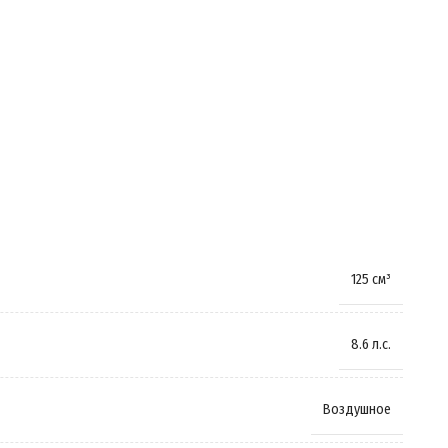
Задний
Карбюратор
5 л
770 мм
125 см³
Амортизирующая
,
Пружинно-масляная
8.6 л.с.
Гидравлические
,
Дисковые
Воздушное
12 дюймов
,
14 дюймов