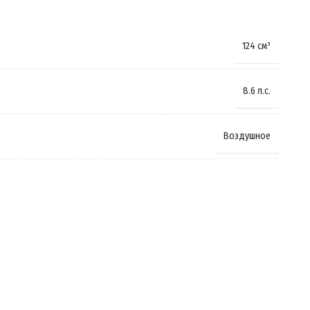
820 мм
124 см³
Амортизирующая
,
Пружинно-масляная
8.6 л.с.
Гидравлические
,
Дисковые
Воздушное
14 дюймов
,
17 дюймов
Бензиновый
120 кг
Четырёхтактный
79 кг
Механическая КПП
GT