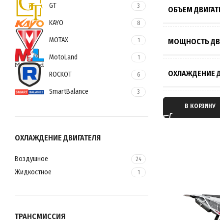
GT
3
ОБЪЕМ ДВИГАТ
KAYO
8
MOTAX
МОЩНОСТЬ ДВ
1
MotoLand
1
ОХЛАЖДЕНИЕ Д
ROCKOT
6
SmartBalance
3
ТИП ДВИГАТЕЛ
В КОРЗИНУ
ТАКТНОСТЬ ДВ
ОХЛАЖДЕНИЕ ДВИГАТЕЛЯ
Воздушное
24
ТРАНСМИССИЯ
Жидкостное
1
ТИП ПЕРЕДАЧИ
ТРАНСМИССИЯ