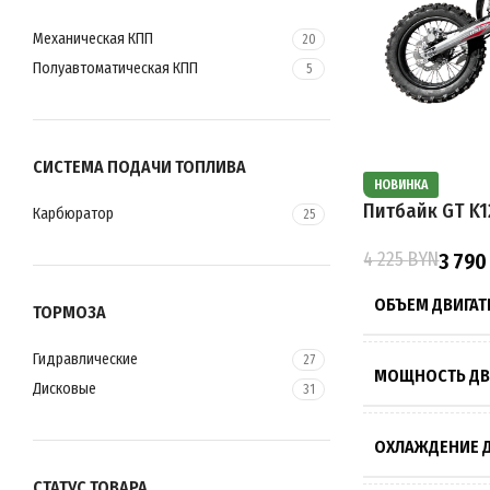
ПРИВОД
Механическая КПП
20
Полуавтоматическая КПП
5
СИСТЕМА ПОД
СИСТЕМА ПОДАЧИ ТОПЛИВА
ОБЪЕМ ТОПЛИ
НОВИНКА
Питбайк GT K1
Карбюратор
25
ВЫСОТА ПО СЕ
4 225
BYN
3 79
ОБЪЕМ ДВИГАТ
ТОРМОЗА
ПОДВЕСКА
Гидравлические
27
МОЩНОСТЬ ДВ
ТОРМОЗА
Дисковые
31
ОХЛАЖДЕНИЕ Д
РАЗМЕР КОЛЁС
СТАТУС ТОВАРА