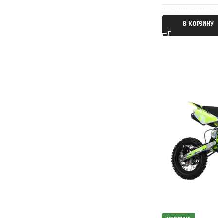
РАЗМЕР КОЛЁС
ТИП ДВИГАТЕЛ
В КОРЗИНУ
МАКСИМАЛЬНА
ТАКТНОСТЬ ДВ
МАССА
ТРАНСМИССИЯ
ПРОИЗВОДИТЕ
ТИП ПЕРЕДАЧИ
СТРАНА ПРОИ
ПРИВОД
ГАРАНТИЯ
СИСТЕМА ПОД
ОБЪЕМ ТОПЛИ