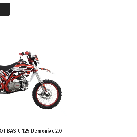
Я
Я НАГРУЗКА
ИГАТЕЛЯ
ЛЬ
ЗВОДИТЕЛЬ
АЧИ ТОПЛИВА
ВНОГО БАКА
T BASIC 125 Demoniac 2.0