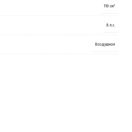
110 см³
8 л.с.
Воздушное
Бензиновый
Четырёхтактный
Механическая КПП
Цепной привод