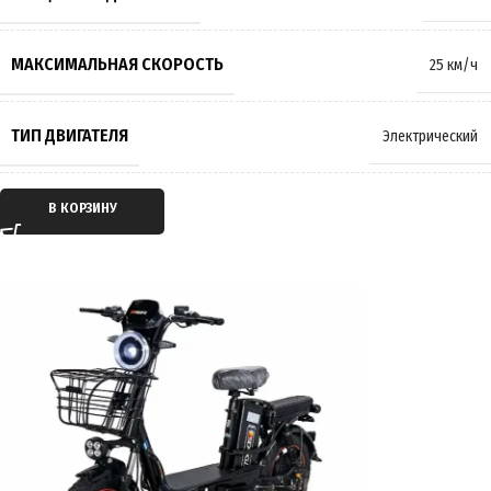
МАССА
58 кг
МАКСИМАЛЬНАЯ СКОРОСТЬ
25 км/ч
ПРОИЗВОДИТЕЛЬ
Wenbox
ТИП ДВИГАТЕЛЯ
Электрический
СТРАНА ПРОИЗВОДИТЕЛЬ
Китай
ТИП ПЕРЕДАЧИ
Мотор-колесо
В КОРЗИНУ
ГАРАНТИЯ
12 месяцев
ПРИВОД
Задний
ЕМКОСТЬ АККУМУЛЯТОРА
21Ah
ПРОБЕГ НА 1 ЗАРЯДЕ
до 40 км