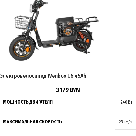
ПРОБЕГ НА 1 ЗАРЯДЕ
до 60 км
ВРЕМЯ ЗАРЯДКИ
8 часов
ПОДВЕСКА
Амортизирующая
,
Пружинно-масляная
Электровелосипед Wenbox U6 45Ah
ТОРМОЗА
Гидравлические
,
Дисковые
3 179
BYN
РАЗМЕР КОЛЁС
16 дюймов
МОЩНОСТЬ ДВИГАТЕЛЯ
240 Вт
МАКСИМАЛЬНАЯ НАГРУЗКА
160 кг
МАКСИМАЛЬНАЯ СКОРОСТЬ
25 км/ч