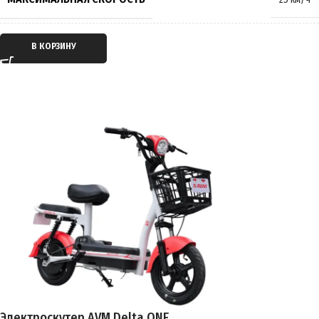
ПРОИЗВОДИТЕЛЬ
AVM.plus
ТИП ДВИГАТЕЛЯ
Электрический
В КОРЗИНУ
СТРАНА ПРОИЗВОДИТЕЛЬ
Китай
ТИП ПЕРЕДАЧИ
Мотор-колесо
ГАРАНТИЯ
12 месяцев
ПРИВОД
Задний
ЕМКОСТЬ АККУМУЛЯТОРА
12Ah
ПРОБЕГ НА 1 ЗАРЯДЕ
до 35 км
ТОРМОЗА
Барабанные
Электроскутер AVM Delta ONE