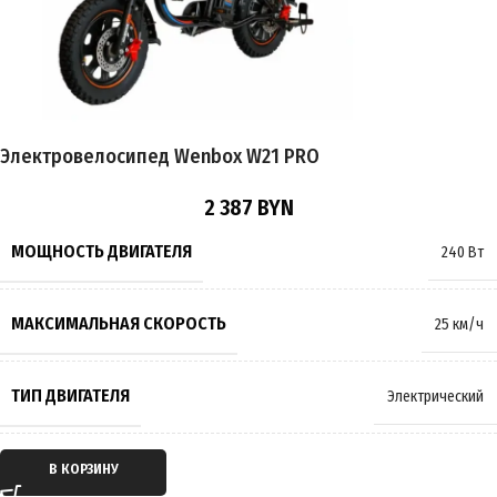
ВРЕМЯ ЗАРЯДКИ
7 часов
ТОРМОЗА
Гидравлические
,
Дисковые
Электровелосипед Wenbox W21 PRO
РАЗМЕР КОЛЁС
16 дюймов
2 387
BYN
МАКСИМАЛЬНАЯ НАГРУЗКА
150 кг
МОЩНОСТЬ ДВИГАТЕЛЯ
240 Вт
МАССА
58 кг
МАКСИМАЛЬНАЯ СКОРОСТЬ
25 км/ч
ПРОИЗВОДИТЕЛЬ
Wenbox
ТИП ДВИГАТЕЛЯ
Электрический
СТРАНА ПРОИЗВОДИТЕЛЬ
Китай
ТИП ПЕРЕДАЧИ
Мотор-колесо
В КОРЗИНУ