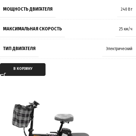
МАКСИМАЛЬНАЯ НАГРУЗКА
120 кг
МОЩНОСТЬ ДВИГАТЕЛЯ
240 Вт
МАССА
51 кг
МАКСИМАЛЬНАЯ СКОРОСТЬ
25 км/ч
ПРОИЗВОДИТЕЛЬ
Wenbox
ТИП ДВИГАТЕЛЯ
Электрический
СТРАНА ПРОИЗВОДИТЕЛЬ
Китай
ТИП ПЕРЕДАЧИ
Мотор-колесо
В КОРЗИНУ
ГАРАНТИЯ
12 месяцев
ПРИВОД
Задний
ЕМКОСТЬ АККУМУЛЯТОРА
21Ah
ПРОБЕГ НА 1 ЗАРЯДЕ
до 40 км