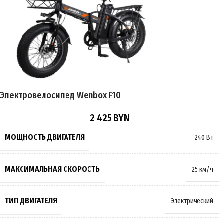
ЕМКОСТЬ АККУМУЛЯТОРА
10.4Ah
ТОРМОЗА
Ободные
РАЗМЕР КОЛЁС
26 дюймов
Электровелосипед Wenbox F10
МАКСИМАЛЬНАЯ НАГРУЗКА
150 кг
2 425
BYN
МАССА
23 кг
МОЩНОСТЬ ДВИГАТЕЛЯ
240 Вт
ПРОИЗВОДИТЕЛЬ
AVM.plus
МАКСИМАЛЬНАЯ СКОРОСТЬ
25 км/ч
СТРАНА ПРОИЗВОДИТЕЛЬ
Китай
ТИП ДВИГАТЕЛЯ
Электрический