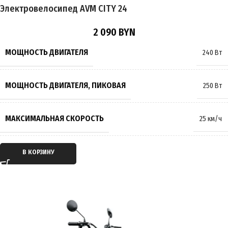
Электровелосипед AVM CITY 24
ТОРМОЗА
Гидравлические
,
Дисковые
2 090
BYN
РАЗМЕР КОЛЁС
16 дюймов
МОЩНОСТЬ ДВИГАТЕЛЯ
240 Вт
МАКСИМАЛЬНАЯ НАГРУЗКА
160 кг
МОЩНОСТЬ ДВИГАТЕЛЯ, ПИКОВАЯ
250 Вт
МАССА
82 кг
МАКСИМАЛЬНАЯ СКОРОСТЬ
25 км/ч
ПРОИЗВОДИТЕЛЬ
Wenbox
ТИП ДВИГАТЕЛЯ
Электрический
В КОРЗИНУ
СТРАНА ПРОИЗВОДИТЕЛЬ
Китай
ТИП ПЕРЕДАЧИ
Мотор-колесо
ГАРАНТИЯ
12 месяцев
ПРИВОД
Задний