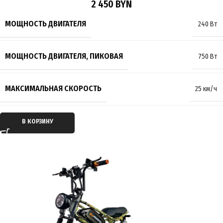
2 450
BYN
МАКСИМАЛЬНАЯ НАГРУЗКА
120 кг
МОЩНОСТЬ ДВИГАТЕЛЯ
240 Вт
МАССА
40 кг
МОЩНОСТЬ ДВИГАТЕЛЯ, ПИКОВАЯ
750 Вт
ПРОИЗВОДИТЕЛЬ
Wenbox
МАКСИМАЛЬНАЯ СКОРОСТЬ
25 км/ч
СТРАНА ПРОИЗВОДИТЕЛЬ
Китай
ТИП ДВИГАТЕЛЯ
Электрический
В КОРЗИНУ
ГАРАНТИЯ
12 месяцев
ТИП ПЕРЕДАЧИ
Мотор-колесо
ПРИВОД
Задний
ЕМКОСТЬ АККУМУЛЯТОРА
21Ah