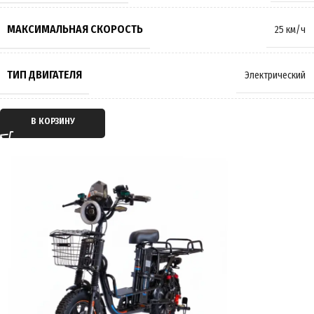
МАССА
65 кг
МАКСИМАЛЬНАЯ СКОРОСТЬ
25 км/ч
ПРОИЗВОДИТЕЛЬ
Wenbox
ТИП ДВИГАТЕЛЯ
Электрический
СТРАНА ПРОИЗВОДИТЕЛЬ
Китай
ТИП ПЕРЕДАЧИ
Мотор-колесо
В КОРЗИНУ
ГАРАНТИЯ
12 месяцев
ПРИВОД
Задний
ЕМКОСТЬ АККУМУЛЯТОРА
21Ah
ПРОБЕГ НА 1 ЗАРЯДЕ
до 45 км
ВРЕМЯ ЗАРЯДКИ
7 часов