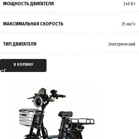
МОЩНОСТЬ ДВИГАТЕЛЯ
240 Вт
МАССА
33.5 кг
МАКСИМАЛЬНАЯ СКОРОСТЬ
25 км/ч
ПРОИЗВОДИТЕЛЬ
Wenbox
ТИП ДВИГАТЕЛЯ
Электрический
СТРАНА ПРОИЗВОДИТЕЛЬ
Китай
ТИП ПЕРЕДАЧИ
Мотор-колесо
В КОРЗИНУ
ГАРАНТИЯ
12 месяцев
ПРИВОД
Задний
ЕМКОСТЬ АККУМУЛЯТОРА
21Ah
ПРОБЕГ НА 1 ЗАРЯДЕ
до 45 км