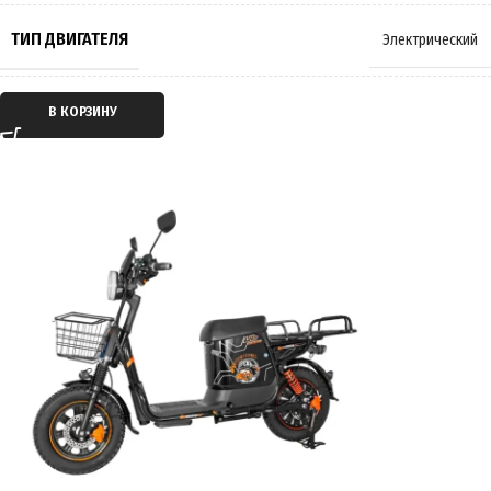
МАССА
75 кг
ТИП ДВИГАТЕЛЯ
Электрический
ПРОИЗВОДИТЕЛЬ
Wenbox
ТИП ПЕРЕДАЧИ
Мотор-колесо
В КОРЗИНУ
СТРАНА ПРОИЗВОДИТЕЛЬ
Китай
ПРИВОД
Задний
ГАРАНТИЯ
12 месяцев
ЕМКОСТЬ АККУМУЛЯТОРА
45Ah
ПРОБЕГ НА 1 ЗАРЯДЕ
до 90 км
ВРЕМЯ ЗАРЯДКИ
8 часов
ПОДВЕСКА
Амортизирующая
,
Пружинно-масляная