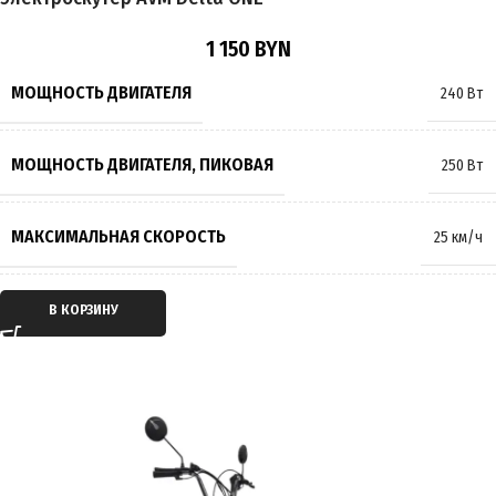
РАЗМЕР КОЛЁС
14 дюймов
1 150
BYN
МАКСИМАЛЬНАЯ НАГРУЗКА
150 кг
МОЩНОСТЬ ДВИГАТЕЛЯ
240 Вт
МАССА
45 кг
МОЩНОСТЬ ДВИГАТЕЛЯ, ПИКОВАЯ
250 Вт
ПРОИЗВОДИТЕЛЬ
AVM.plus
МАКСИМАЛЬНАЯ СКОРОСТЬ
25 км/ч
СТРАНА ПРОИЗВОДИТЕЛЬ
Китай
ТИП ДВИГАТЕЛЯ
Электрический
В КОРЗИНУ
ГАРАНТИЯ
12 месяцев
ТИП ПЕРЕДАЧИ
Мотор-колесо
ПРИВОД
Задний