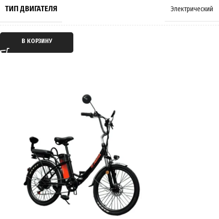
МАССА
82 кг
ТИП ДВИГАТЕЛЯ
Электрический
ПРОИЗВОДИТЕЛЬ
Wenbox
ТИП ПЕРЕДАЧИ
Мотор-колесо
В КОРЗИНУ
СТРАНА ПРОИЗВОДИТЕЛЬ
Китай
ПРИВОД
Задний
ГАРАНТИЯ
12 месяцев
ЕМКОСТЬ АККУМУЛЯТОРА
45Ah
ПРОБЕГ НА 1 ЗАРЯДЕ
до 90 км
ВРЕМЯ ЗАРЯДКИ
8 часов
ПОДВЕСКА
Амортизирующая
,
Пружинно-масляная