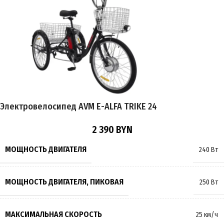
ЕМКОСТЬ АККУМУЛЯТОРА
12Ah
ПРОБЕГ НА 1 ЗАРЯДЕ
до 35 км
ТОРМОЗА
Барабанные
Электровелосипед AVM E-ALFA TRIKE 24
РАЗМЕР КОЛЁС
14 дюймов
2 390
BYN
МАКСИМАЛЬНАЯ НАГРУЗКА
120 кг
МОЩНОСТЬ ДВИГАТЕЛЯ
240 Вт
ПРОИЗВОДИТЕЛЬ
AVM.plus
МОЩНОСТЬ ДВИГАТЕЛЯ, ПИКОВАЯ
250 Вт
СТРАНА ПРОИЗВОДИТЕЛЬ
Китай
МАКСИМАЛЬНАЯ СКОРОСТЬ
25 км/ч