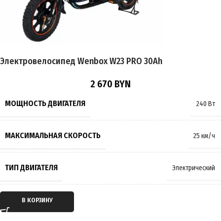
ВРЕМЯ ЗАРЯДКИ
7 часов
ТОРМОЗА
Гидравлические
,
Дисковые
Электровелосипед Wenbox W23 PRO 30Ah
РАЗМЕР КОЛЁС
16 дюймов
2 670
BYN
МАКСИМАЛЬНАЯ НАГРУЗКА
150 кг
МОЩНОСТЬ ДВИГАТЕЛЯ
240 Вт
МАССА
65 кг
МАКСИМАЛЬНАЯ СКОРОСТЬ
25 км/ч
ПРОИЗВОДИТЕЛЬ
Wenbox
ТИП ДВИГАТЕЛЯ
Электрический
СТРАНА ПРОИЗВОДИТЕЛЬ
Китай
ТИП ПЕРЕДАЧИ
Мотор-колесо
В КОРЗИНУ