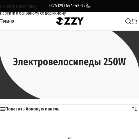
+375 (29) 644-43-99
Перейти к навигации
Перейти к основному содержимому
МЕНЮ
Электровелосипеды 250W
Главная
/
Каталог
/
Электровелосипеды
/
250W
Отображение 1–24 из 37
Показать боковую панель