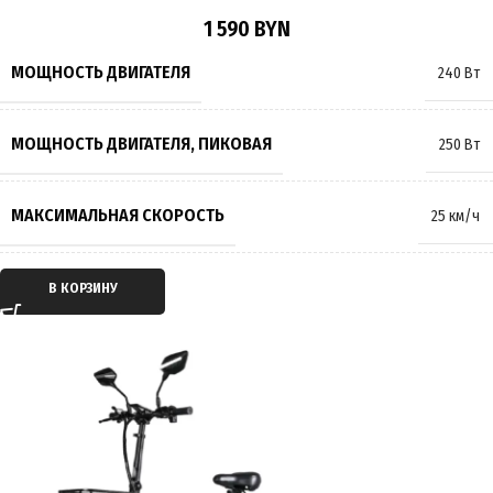
1 590
BYN
РАЗМЕР КОЛЁС
24 дюйма
МОЩНОСТЬ ДВИГАТЕЛЯ
240 Вт
МАКСИМАЛЬНАЯ НАГРУЗКА
150 кг
МОЩНОСТЬ ДВИГАТЕЛЯ, ПИКОВАЯ
250 Вт
МАССА
36 кг
МАКСИМАЛЬНАЯ СКОРОСТЬ
25 км/ч
ПРОИЗВОДИТЕЛЬ
AVM.plus
ТИП ДВИГАТЕЛЯ
Электрический
В КОРЗИНУ
СТРАНА ПРОИЗВОДИТЕЛЬ
Китай
ТИП ПЕРЕДАЧИ
Мотор-колесо
ГАРАНТИЯ
12 месяцев
ПРИВОД
Задний